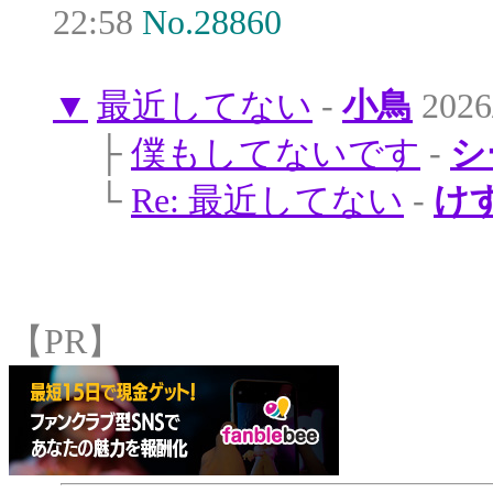
22:58
No.28860
▼
最近してない
-
小鳥
2026/
├
僕もしてないです
-
シ
└
Re: 最近してない
-
け
【PR】