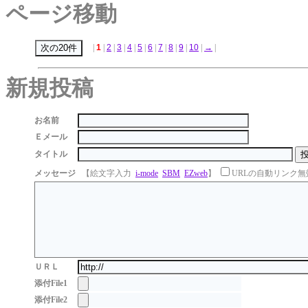
ページ移動
|
1
|
2
|
3
|
4
|
5
|
6
|
7
|
8
|
9
|
10
|
→
|
新規投稿
お名前
Ｅメール
タイトル
メッセージ
【絵文字入力
i-mode
SBM
EZweb
】
URLの自動リンク無
ＵＲＬ
添付File1
添付File2