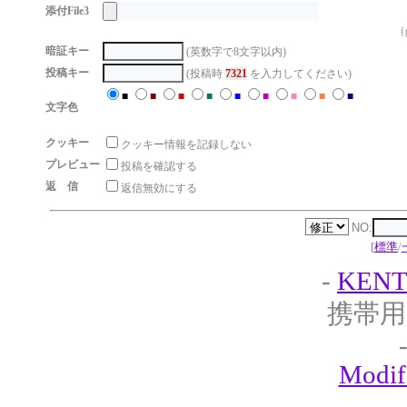
添付File3
（g
暗証キー
(英数字で8文字以内)
投稿キー
(投稿時
7321
を入力してください)
■
■
■
■
■
■
■
■
■
文字色
クッキー
クッキー情報を記録しない
プレビュー
投稿を確認する
返 信
返信無効にする
NO:
[
標準
/
-
KENT
携帯用
Modif