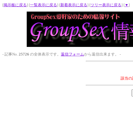
[
掲示板に戻る
] [
一覧表示に戻る
] [
新着表示に戻る
] [
ツリー表示に戻る
] [
▼
]
- 記事No.
25726
の全体表示です。
返信フォーム
から返信出来ます。 -
該当の