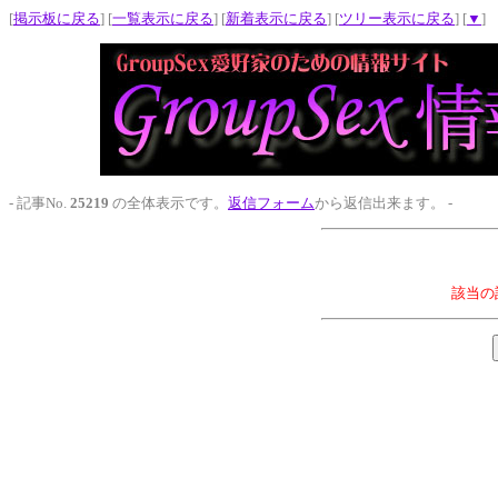
[
掲示板に戻る
] [
一覧表示に戻る
] [
新着表示に戻る
] [
ツリー表示に戻る
] [
▼
]
- 記事No.
25219
の全体表示です。
返信フォーム
から返信出来ます。 -
該当の