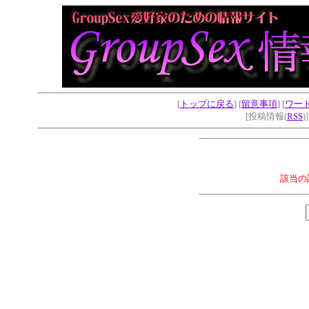
[
トップに戻る
] [
留意事項
] [
ワー
[投稿情報(
RSS
)
該当の