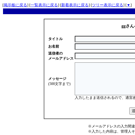
[
掲示板に戻る
] [
一覧表示に戻る
] [
新着表示に戻る
] [
ツリー表示に戻る
] [
▼
]
ggさん
タイトル
お名前
送信者の
メールアドレス
メッセージ
(500文字まで)
入力したまま送信されるので、適宜
※メールアドレスの入力間違
※入力した内容は、管理人そ