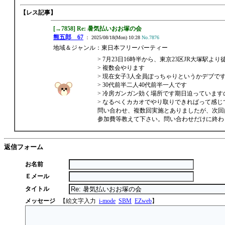
【レス記事】
[→7858] Re: 暑気払いおお塚の会
熊五郎 67
： 2025/08/18(Mon) 10:28
No.7876
地域＆ジャンル：東日本フリーパーティー
> 7月23日16時半から、東京23区JR大塚駅より
> 複数会やります
> 現在女子3人全員ぽっちゃりというかデブで
> 30代前半二人40代前半一人です
> 冷房ガンガン効く場所です期日迫っていま
> なるべくカカオでやり取りできればって感じ
問い合わせ、複数回実施とありましたが、次回
参加費等教えて下さい。問い合わせだけに終わ
返信フォーム
お名前
Ｅメール
タイトル
メッセージ
【絵文字入力
i-mode
SBM
EZweb
】