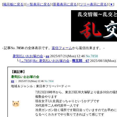
[
掲示板に戻る
] [
一覧表示に戻る
] [
新着表示に戻る
] [
ツリー表示に戻る
] [
▼
]
- 記事No.
7858
の全体表示です。
返信フォーム
から返信出来ます。 -
暑気払いおお塚の会
-
gg
2025/07/21(Mon) 12:46
No.7858
└
[→7858] Re: 暑気払いおお塚の会
-
熊五郎 67
2025/08/18(Mon) 
【親記事】
暑気払いおお塚の会
gg
： 2025/07/21(Mon) 12:46
No.7858
地域＆ジャンル：東日本フリーパーティー
7月23日16時半から、東京23区JR大塚駅より徒歩10分の場
複数会やります
現在女子3人全員ぽっちゃりというかデブです
30代前半二人40代前半一人です
冷房ガンガン効く場所です期日迫っていますのでお早めに
なるべくカカオでやり取りできればって感じです