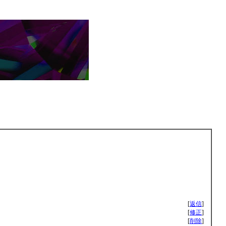
[
返信
]
[
修正
]
[
削除
]