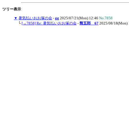
ツリー表示
▼
暑気払いおお塚の会
-
gg
2025/07/21(Mon) 12:46
No.7858
└
[→7858] Re: 暑気払いおお塚の会
-
熊五郎 67
2025/08/18(Mon) 