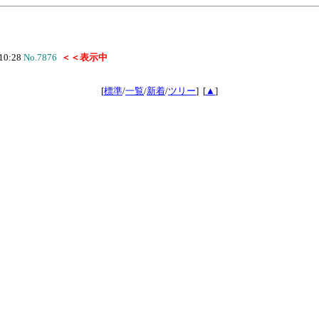
10:28
No.7876
＜＜表示中
[
標準
/
一覧
/
新着
/
ツリー
]
[
▲
]