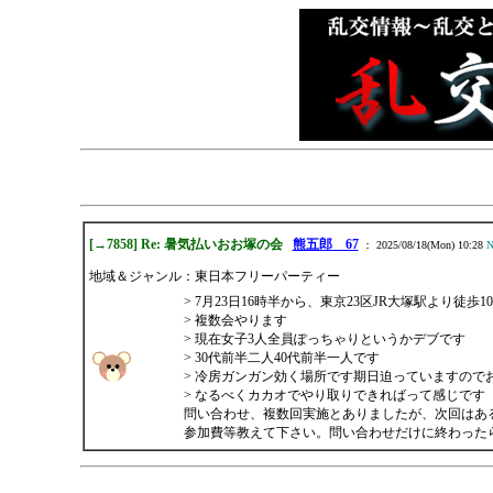
[→7858] Re: 暑気払いおお塚の会
熊五郎 67
： 2025/08/18(Mon) 10:28
N
地域＆ジャンル：東日本フリーパーティー
> 7月23日16時半から、東京23区JR大塚駅より徒歩
> 複数会やります
> 現在女子3人全員ぽっちゃりというかデブです
> 30代前半二人40代前半一人です
> 冷房ガンガン効く場所です期日迫っていますので
> なるべくカカオでやり取りできればって感じです
問い合わせ、複数回実施とありましたが、次回はあ
参加費等教えて下さい。問い合わせだけに終わった