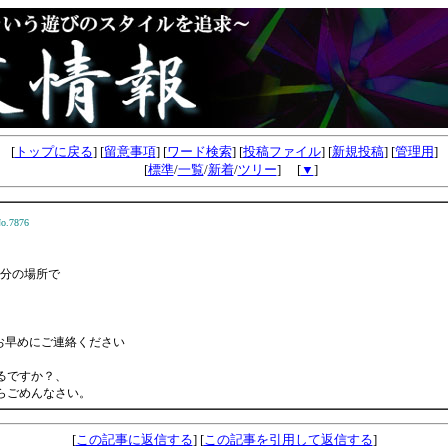
[
トップに戻る
] [
留意事項
] [
ワード検索
] [
投稿ファイル
] [
新規投稿
] [
管理用
]
[
標準
/
一覧
/
新着
/
ツリー
] [
▼
]
o.7876
10分の場所で
お早めにご連絡ください
るですか？、
らごめんなさい。
[
この記事に返信する
] [
この記事を引用して返信する
]