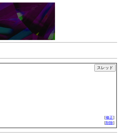
[
修正
]
[
削除
]