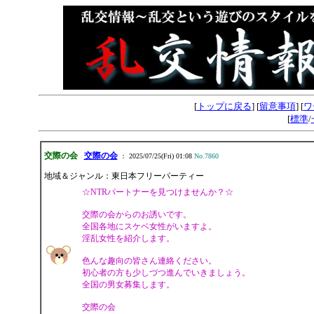
[
トップに戻る
] [
留意事項
] [
ワ
[
標準
/
交際の会
交際の会
： 2025/07/25(Fri) 01:08
No.7860
地域＆ジャンル：東日本フリーパーティー
☆NTRパートナーを見つけませんか？☆
交際の会からのお誘いです。
全国各地にスケベ女性がいますよ。
淫乱女性を紹介します。
色んな趣向の皆さん連絡ください。
初心者の方も少しづつ進んでいきましょう。
全国の男女募集します。
交際の会