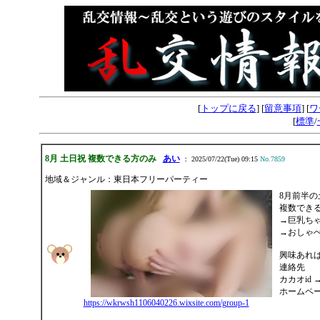
[
トップに戻る
] [
留意事項
] [
ワ
[
標準
/
8月 土日祝 複数できる方のみ
あい
： 2025/07/22(Tue) 09:15
No.7859
地域＆ジャンル：東日本フリーパーティー
8月前半の
複数でき
→巨乳ち
→おしゃ
興味あれ
連絡先
カカオid →
ホームペ
https://wkrwsh1106040226.wixsite.com/group-1