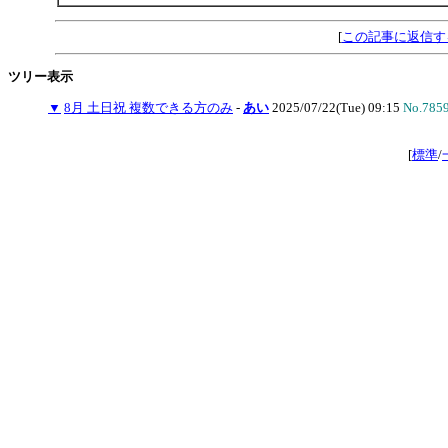
[
この記事に返信す
ツリー表示
▼
8月 土日祝 複数できる方のみ
-
あい
2025/07/22(Tue) 09:15
No.785
[
標準
/