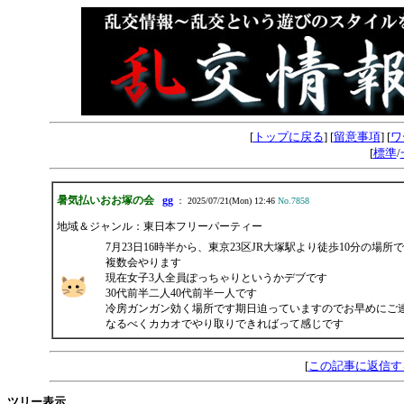
[
トップに戻る
] [
留意事項
] [
ワ
[
標準
/
暑気払いおお塚の会
gg
： 2025/07/21(Mon) 12:46
No.7858
地域＆ジャンル：東日本フリーパーティー
7月23日16時半から、東京23区JR大塚駅より徒歩10分の場所で
複数会やります
現在女子3人全員ぽっちゃりというかデブです
30代前半二人40代前半一人です
冷房ガンガン効く場所です期日迫っていますのでお早めにご
なるべくカカオでやり取りできればって感じです
[
この記事に返信す
ツリー表示