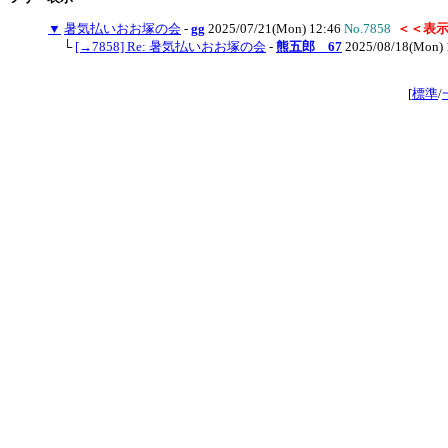
▼
暑気払いおお塚の会
-
gg
2025/07/21(Mon) 12:46
No.7858
＜＜表
└
[→7858] Re: 暑気払いおお塚の会
-
熊五郎 67
2025/08/18(Mon) 
[
標準
/