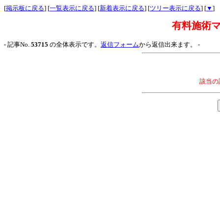
[
掲示板に戻る
] [
一覧表示に戻る
] [
新着表示に戻る
] [
ツリー表示に戻る
] [
▼
]
有料施術
- 記事No.
53715
の全体表示です。
返信フォーム
から返信出来ます。 -
該当の