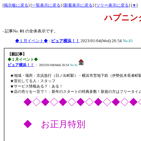
[
掲示板に戻る
] [
一覧表示に戻る
] [
新着表示に戻る
] [
ツリー表示に戻る
] [
▼
]
ハプニン
- 記事No.
81
の全体表示です。
◆１月イベント◆
-
ピュア横浜！！
2023/01/04(Wed) 20:54
No.81
【親記事】
◆１月イベント◆
ピュア横浜！！
： 2023/01/04(Wed) 20:54
No.81
★地域・場所：京浜急行（日ノ出町駅）・横浜市営地下鉄（伊勢佐木長者町
★宣伝してる人：スタッフ
★サービス情報ある？：ある！
★店の売りを一言で！：新年のスタートの特典多数！新規の方はフリータイ
◆◇◆◇◆◇◆◇◆◇◆◇◆
◆ お正月特別 