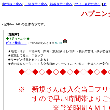
[
掲示板に戻る
] [
一覧表示に戻る
] [
新着表示に戻る
] [
ツリー表示に戻る
] [
▼
]
ハプニン
- 記事No.
140
の全体表示です。
【親記事】
◆７月イベント◆
ピュア横浜！！
： 2025/06/23(Mon) 11:20
No.140
★地域・場所：JR桜木町・関内・京浜急行日ノ出町・横浜市営地下鉄伊勢佐
★宣伝してる人：スタッフ
★サービス情報ある？：ある！
★店の売りを一言で！：入会当日はフリータイムでご案内！新規さんが安心
◆◇◆◇◆◇◆◇◆◇◆◇◆
※ 新規さんは入会当日フリ
すので早い時間帯よりご
※営業時間ＡＭ１０時