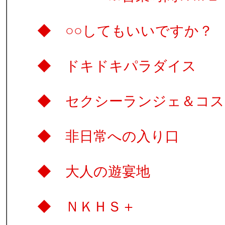
◆ ○○してもいい
◆ ドキドキパラ
◆ セクシーランジ
◆ 非日常への
◆ 大人の遊
◆ ＮＫＨＳ