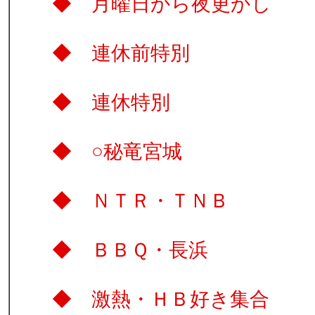
◆ 月曜日から夜更
◆ 連休前特
◆ 連休特別 
◆ ○秘竜宮
◆ ＮＴＲ・Ｔ
◆ ＢＢＱ・
◆ 激熱・ＨＢ好