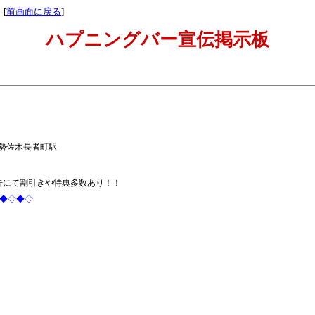
 [
前画面に戻る
]
ハプニングバー宣伝掲示板
勢佐木長者町駅
告にて割引きや特典多数あり！！
◇◆◇◆◇
６