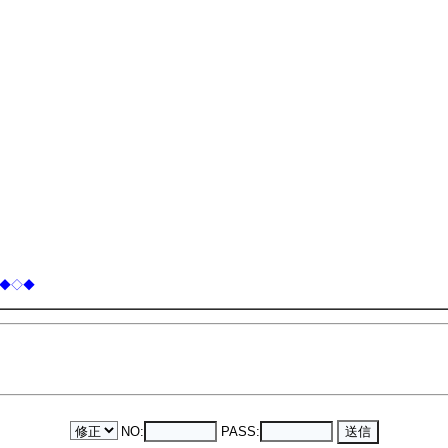
◆◇◆
NO:
PASS: