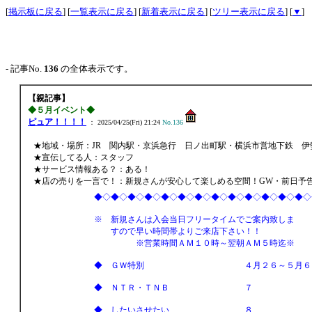
[
掲示板に戻る
] [
一覧表示に戻る
] [
新着表示に戻る
] [
ツリー表示に戻る
] [
▼
]
- 記事No.
136
の全体表示です。
【親記事】
◆５月イベント◆
ピュア！！！！
： 2025/04/25(Fri) 21:24
No.136
★地域・場所：JR 関内駅・京浜急行 日ノ出町駅・横浜市営地下鉄 伊
★宣伝してる人：スタッフ
★サービス情報ある？：ある！
★店の売りを一言で！：新規さんが安心して楽しめる空間！GW・前日予
◆◇◆◇◆◇◆◇◆◇◆◇◆◇◆◇◆◇◆◇◆◇◆◇◆
※ 新規さんは入会当日フリータイムでご案内致しま
すので早い時間帯よりご来店下さい！！
※営業時間ＡＭ１０時～翌朝ＡＭ５時迄※
◆ ＧＷ特別 ４月２６～５月
◆ ＮＴＲ・ＴＮＢ ７
◆ したいさせたい ８