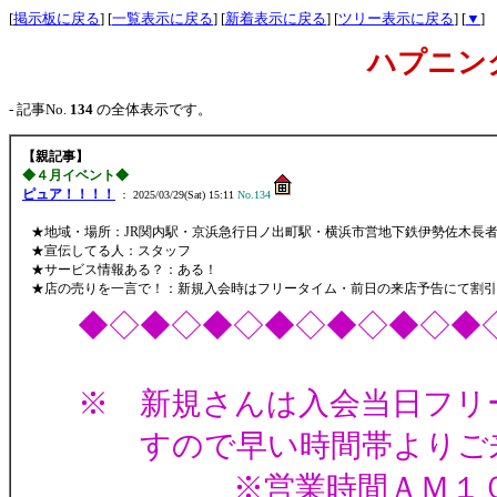
[
掲示板に戻る
] [
一覧表示に戻る
] [
新着表示に戻る
] [
ツリー表示に戻る
] [
▼
]
ハプニン
- 記事No.
134
の全体表示です。
【親記事】
◆４月イベント◆
ピュア！！！！
： 2025/03/29(Sat) 15:11
No.134
★地域・場所：JR関内駅・京浜急行日ノ出町駅・横浜市営地下鉄伊勢佐木長
★宣伝してる人：スタッフ
★サービス情報ある？：ある！
★店の売りを一言で！：新規入会時はフリータイム・前日の来店予告にて割引
◆◇◆◇◆◇◆◇◆◇◆◇◆
※ 新規さんは入会当日フリ
すので早い時間帯よりご
※営業時間ＡＭ１０時