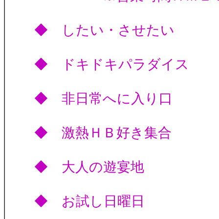
◆ したい・させ
◆ ドキドキパラダ
◆ 非日常へに入
◆ 激熱ＨＢ好き
◆ 大人の遊宴
◆ お試し日曜