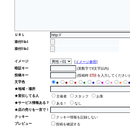
ＵＲＬ
添付File1
添付File2
イメージ
[
イメージ参照
]
暗証キー
(英数字で8文字以内)
投稿キー
(投稿時
1753
を入力してください)
文字色
■
■
■
■
■
■
■
■
★地域・場所
★宣伝してる人
主催者
スタッフ
お客
★サービス情報ある？
ある！
なし
★店の売りを一言で！
クッキー
クッキー情報を記録しない
プレビュー
投稿を確認する