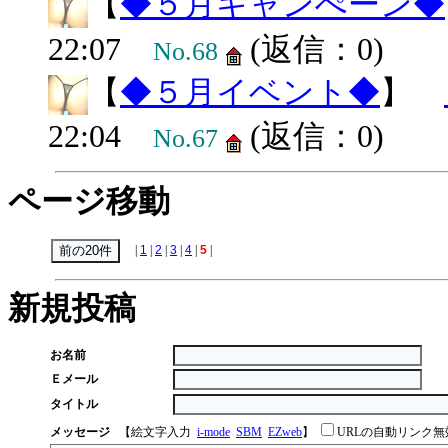
【
◆５月キャンぺーン◆
22:07
(返信：0)
No.68
【
◆５月イベント◆
】
22:04
(返信：0)
No.67
ページ移動
|
1
|
2
|
3
|
4
|
5
|
新規投稿
お名前
Ｅメール
タイトル
メッセージ
【絵文字入力
i-mode
SBM
EZweb
】
URLの自動リンク無