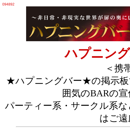
094892
ハプニング
＜携
★ハプニングバー★の掲示板です
囲気のBARの
パーティー系・サークル系な
はご遠