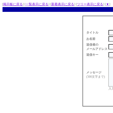
[
掲示板に戻る
] [
一覧表示に戻る
] [
新着表示に戻る
] [
ツリー表示に戻る
] [
▼
]
タイトル
お名前
送信者の
メールアドレス
送信キー
メッセージ
(500文字まで)
入