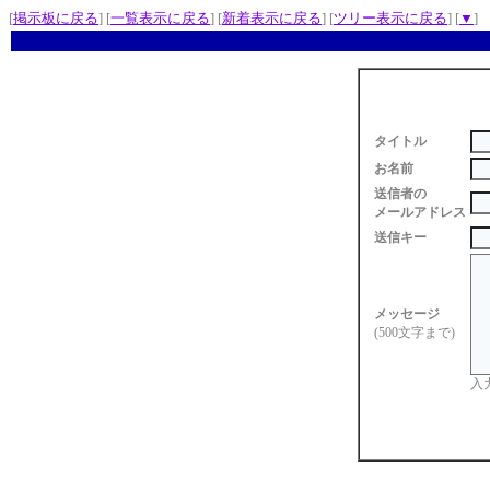
[
掲示板に戻る
] [
一覧表示に戻る
] [
新着表示に戻る
] [
ツリー表示に戻る
] [
▼
]
タイトル
お名前
送信者の
メールアドレス
送信キー
メッセージ
(500文字まで)
入