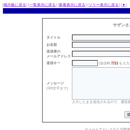
[
掲示板に戻る
] [
一覧表示に戻る
] [
新着表示に戻る
] [
ツリー表示に戻る
] [
▼
]
サザンさ
タイトル
お名前
送信者の
メールアドレス
送信キー
(送信時
7713
を入力
メッセージ
(500文字まで)
入力したまま送信されるので、適宜
※メールアドレスの入力間違