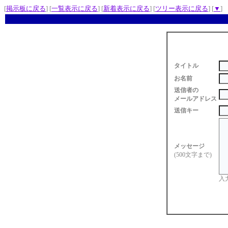
[
掲示板に戻る
] [
一覧表示に戻る
] [
新着表示に戻る
] [
ツリー表示に戻る
] [
▼
]
タイトル
お名前
送信者の
メールアドレス
送信キー
メッセージ
(500文字まで)
入