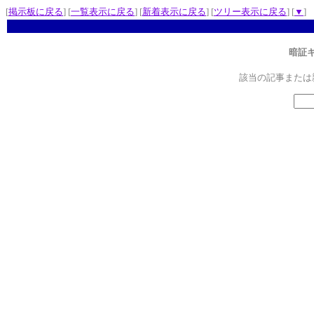
[
掲示板に戻る
] [
一覧表示に戻る
] [
新着表示に戻る
] [
ツリー表示に戻る
] [
▼
]
暗証
該当の記事または