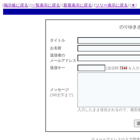
[
掲示板に戻る
] [
一覧表示に戻る
] [
新着表示に戻る
] [
ツリー表示に戻る
] [
▼
]
のりゆき
タイトル
お名前
送信者の
メールアドレス
送信キー
(送信時
7144
を入力
メッセージ
(500文字まで)
入力したまま送信されるので、適宜
※メールアドレスの入力間違