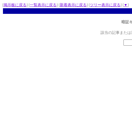
[
掲示板に戻る
] [
一覧表示に戻る
] [
新着表示に戻る
] [
ツリー表示に戻る
] [
▼
]
暗証
該当の記事または