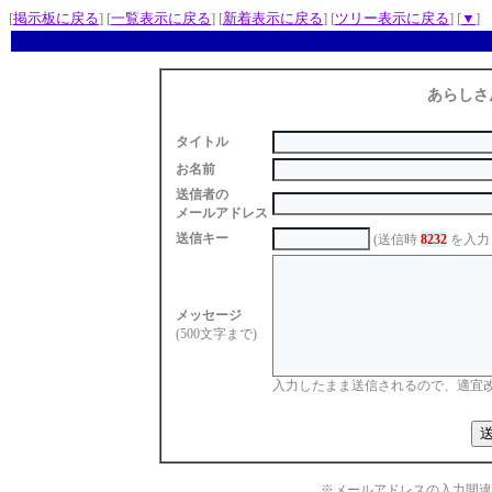
[
掲示板に戻る
] [
一覧表示に戻る
] [
新着表示に戻る
] [
ツリー表示に戻る
] [
▼
]
あらしさ
タイトル
お名前
送信者の
メールアドレス
送信キー
(送信時
8232
を入力
メッセージ
(500文字まで)
入力したまま送信されるので、適宜
※メールアドレスの入力間違