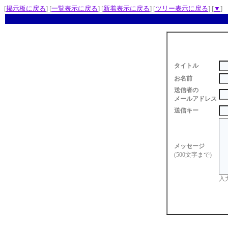
[
掲示板に戻る
] [
一覧表示に戻る
] [
新着表示に戻る
] [
ツリー表示に戻る
] [
▼
]
タイトル
お名前
送信者の
メールアドレス
送信キー
メッセージ
(500文字まで)
入