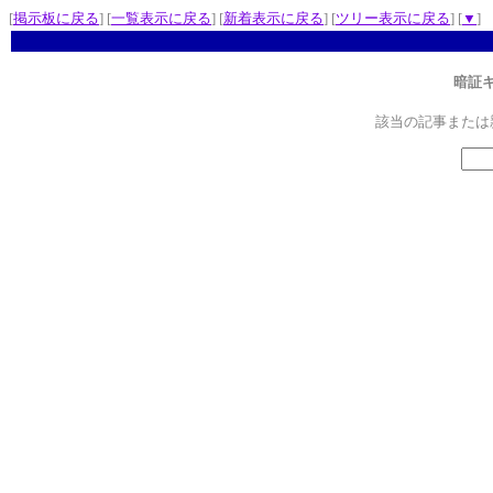
[
掲示板に戻る
] [
一覧表示に戻る
] [
新着表示に戻る
] [
ツリー表示に戻る
] [
▼
]
暗証
該当の記事または