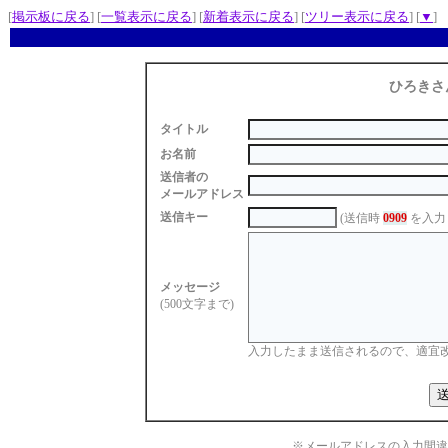
[
掲示板に戻る
] [
一覧表示に戻る
] [
新着表示に戻る
] [
ツリー表示に戻る
] [
▼
]
ひろきさ
タイトル
お名前
送信者の
メールアドレス
送信キー
(送信時
0909
を入力
メッセージ
(500文字まで)
入力したまま送信されるので、適宜
※メールアドレスの入力間違