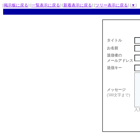
[
掲示板に戻る
] [
一覧表示に戻る
] [
新着表示に戻る
] [
ツリー表示に戻る
] [
▼
]
タイトル
お名前
送信者の
メールアドレス
送信キー
メッセージ
(500文字まで)
入