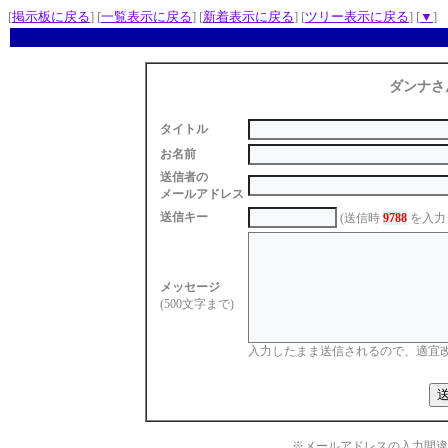
[
掲示板に戻る
] [
一覧表示に戻る
] [
新着表示に戻る
] [
ツリー表示に戻る
] [
▼
]
ダンナさ
タイトル
お名前
送信者の
メールアドレス
送信キー
(送信時
9788
を入力
メッセージ
(500文字まで)
入力したまま送信されるので、適宜
※メールアドレスの入力間違