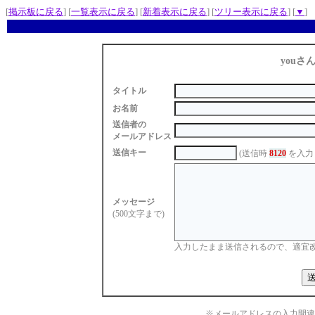
[
掲示板に戻る
] [
一覧表示に戻る
] [
新着表示に戻る
] [
ツリー表示に戻る
] [
▼
]
youさ
タイトル
お名前
送信者の
メールアドレス
送信キー
(送信時
8120
を入力
メッセージ
(500文字まで)
入力したまま送信されるので、適宜
※メールアドレスの入力間違