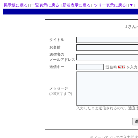
[
掲示板に戻る
] [
一覧表示に戻る
] [
新着表示に戻る
] [
ツリー表示に戻る
] [
▼
]
Jさん
タイトル
お名前
送信者の
メールアドレス
送信キー
(送信時
6717
を入力
メッセージ
(500文字まで)
入力したまま送信されるので、適宜
※メールアドレスの入力間違