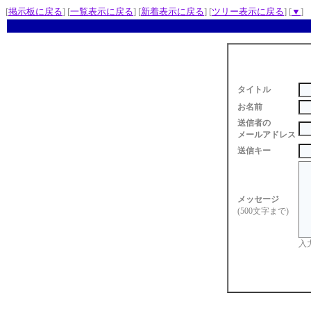
[
掲示板に戻る
] [
一覧表示に戻る
] [
新着表示に戻る
] [
ツリー表示に戻る
] [
▼
]
タイトル
お名前
送信者の
メールアドレス
送信キー
メッセージ
(500文字まで)
入