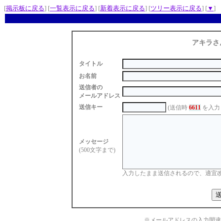
[
掲示板に戻る
] [
一覧表示に戻る
] [
新着表示に戻る
] [
ツリー表示に戻る
] [
▼
]
アキラさ
タイトル
お名前
送信者の
メールアドレス
送信キー
(送信時
6611
を入力
メッセージ
(500文字まで)
入力したまま送信されるので、適宜
※メールアドレスの入力間違