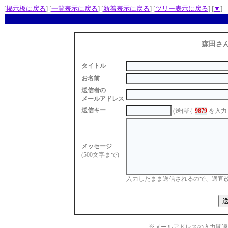
[
掲示板に戻る
] [
一覧表示に戻る
] [
新着表示に戻る
] [
ツリー表示に戻る
] [
▼
]
森田さ
タイトル
お名前
送信者の
メールアドレス
送信キー
(送信時
9879
を入力
メッセージ
(500文字まで)
入力したまま送信されるので、適宜
※メールアドレスの入力間違