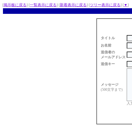
[
掲示板に戻る
] [
一覧表示に戻る
] [
新着表示に戻る
] [
ツリー表示に戻る
] [
▼
]
タイトル
お名前
送信者の
メールアドレス
送信キー
メッセージ
(500文字まで)
入