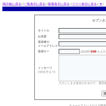
[
掲示板に戻る
] [
一覧表示に戻る
] [
新着表示に戻る
] [
ツリー表示に戻る
] [
▼
]
セブンさ
タイトル
お名前
送信者の
メールアドレス
送信キー
(送信時
6500
を入力
メッセージ
(500文字まで)
入力したまま送信されるので、適宜
※メールアドレスの入力間違