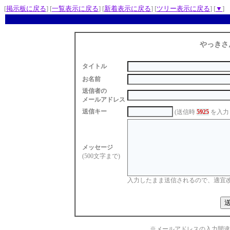
[
掲示板に戻る
] [
一覧表示に戻る
] [
新着表示に戻る
] [
ツリー表示に戻る
] [
▼
]
やっきさ
タイトル
お名前
送信者の
メールアドレス
送信キー
(送信時
5925
を入力
メッセージ
(500文字まで)
入力したまま送信されるので、適宜
※メールアドレスの入力間違