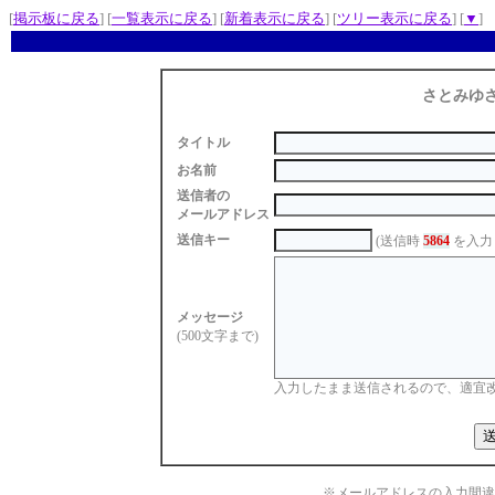
[
掲示板に戻る
] [
一覧表示に戻る
] [
新着表示に戻る
] [
ツリー表示に戻る
] [
▼
]
さとみゆ
タイトル
お名前
送信者の
メールアドレス
送信キー
(送信時
5864
を入力
メッセージ
(500文字まで)
入力したまま送信されるので、適宜
※メールアドレスの入力間違