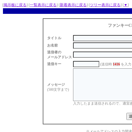
[
掲示板に戻る
] [
一覧表示に戻る
] [
新着表示に戻る
] [
ツリー表示に戻る
] [
▼
]
ファンキーC
タイトル
お名前
送信者の
メールアドレス
送信キー
(送信時
1416
を入力
メッセージ
(500文字まで)
入力したまま送信されるので、適宜
※メールアドレスの入力間違