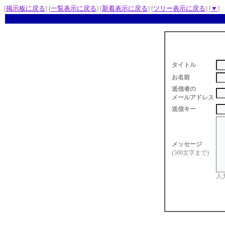
[
掲示板に戻る
] [
一覧表示に戻る
] [
新着表示に戻る
] [
ツリー表示に戻る
] [
▼
]
タイトル
お名前
送信者の
メールアドレス
送信キー
メッセージ
(500文字まで)
入