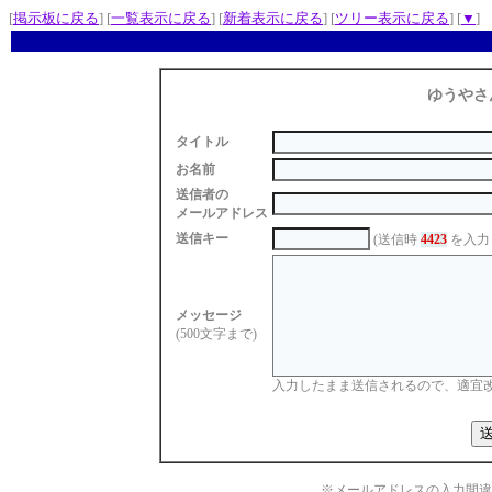
[
掲示板に戻る
] [
一覧表示に戻る
] [
新着表示に戻る
] [
ツリー表示に戻る
] [
▼
]
ゆうやさ
タイトル
お名前
送信者の
メールアドレス
送信キー
(送信時
4423
を入力
メッセージ
(500文字まで)
入力したまま送信されるので、適宜
※メールアドレスの入力間違