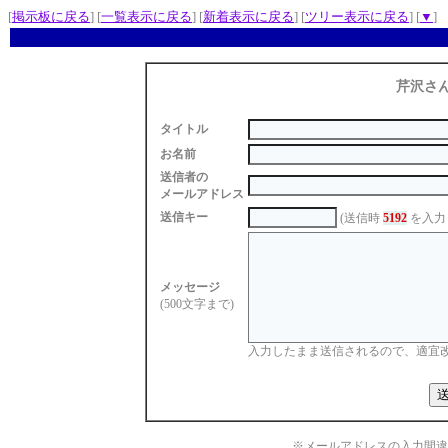
[
掲示板に戻る
] [
一覧表示に戻る
] [
新着表示に戻る
] [
ツリー表示に戻る
] [
▼
]
芹沢さ
タイトル
お名前
送信者の
メールアドレス
送信キー
(送信時
5192
を入力
メッセージ
(500文字まで)
入力したまま送信されるので、適宜
※メールアドレスの入力間違