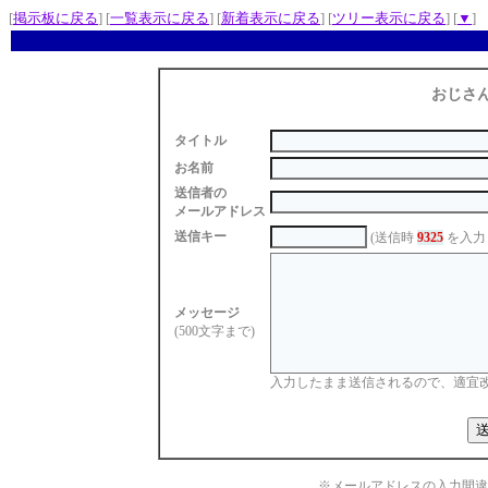
[
掲示板に戻る
] [
一覧表示に戻る
] [
新着表示に戻る
] [
ツリー表示に戻る
] [
▼
]
おじさ
タイトル
お名前
送信者の
メールアドレス
送信キー
(送信時
9325
を入力
メッセージ
(500文字まで)
入力したまま送信されるので、適宜
※メールアドレスの入力間違