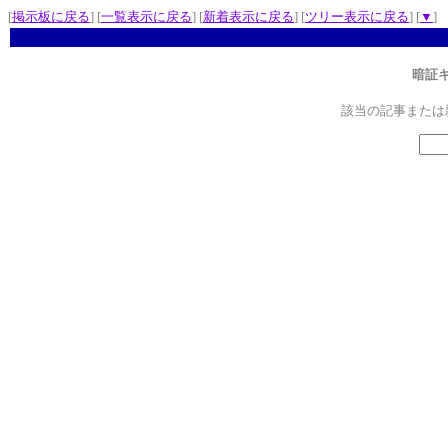
[
掲示板に戻る
] [
一覧表示に戻る
] [
新着表示に戻る
] [
ツリー表示に戻る
] [
▼
]
暗証
該当の記事または