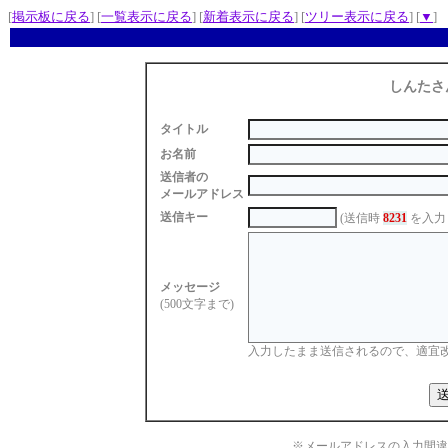
[
掲示板に戻る
] [
一覧表示に戻る
] [
新着表示に戻る
] [
ツリー表示に戻る
] [
▼
]
しんたさ
タイトル
お名前
送信者の
メールアドレス
送信キー
(送信時
8231
を入力
メッセージ
(500文字まで)
入力したまま送信されるので、適宜
※メールアドレスの入力間違