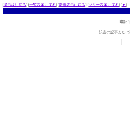
[
掲示板に戻る
] [
一覧表示に戻る
] [
新着表示に戻る
] [
ツリー表示に戻る
] [
▼
]
暗証
該当の記事または