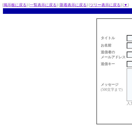
[
掲示板に戻る
] [
一覧表示に戻る
] [
新着表示に戻る
] [
ツリー表示に戻る
] [
▼
]
タイトル
お名前
送信者の
メールアドレス
送信キー
メッセージ
(500文字まで)
入