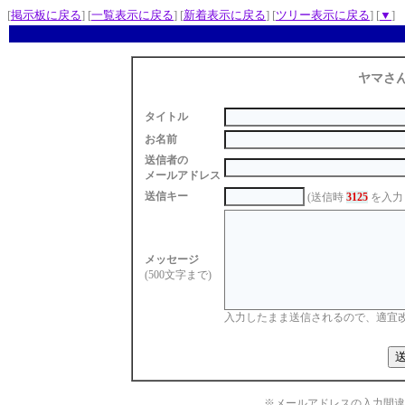
[
掲示板に戻る
] [
一覧表示に戻る
] [
新着表示に戻る
] [
ツリー表示に戻る
] [
▼
]
ヤマさ
タイトル
お名前
送信者の
メールアドレス
送信キー
(送信時
3125
を入力
メッセージ
(500文字まで)
入力したまま送信されるので、適宜
※メールアドレスの入力間違