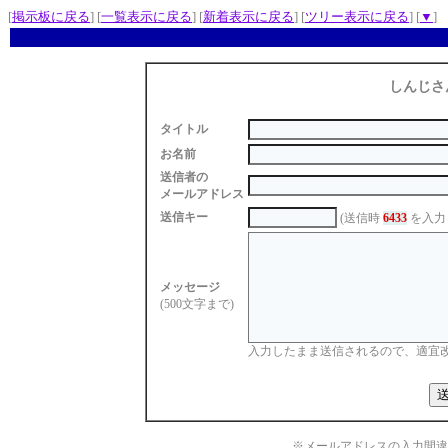
[
掲示板に戻る
] [
一覧表示に戻る
] [
新着表示に戻る
] [
ツリー表示に戻る
] [
▼
]
しんじさ
タイトル
お名前
送信者の
メールアドレス
送信キー
(送信時
6433
を入力
メッセージ
(500文字まで)
入力したまま送信されるので、適宜
※メールアドレスの入力間違