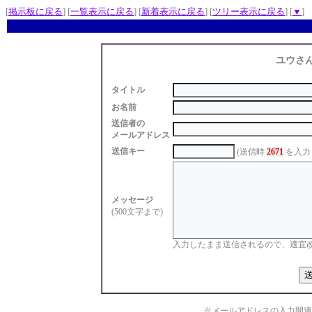
[
掲示板に戻る
] [
一覧表示に戻る
] [
新着表示に戻る
] [
ツリー表示に戻る
] [
▼
]
ユウさ
タイトル
お名前
送信者の
メールアドレス
送信キー
(送信時
2671
を入力
メッセージ
(500文字まで)
入力したまま送信されるので、適宜
※メールアドレスの入力間違